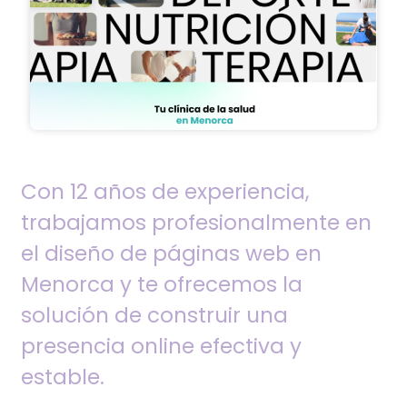
Con 12 años de experiencia,
trabajamos profesionalmente en
el diseño de páginas web en
Menorca y te ofrecemos la
solución de construir una
presencia online efectiva y
estable.